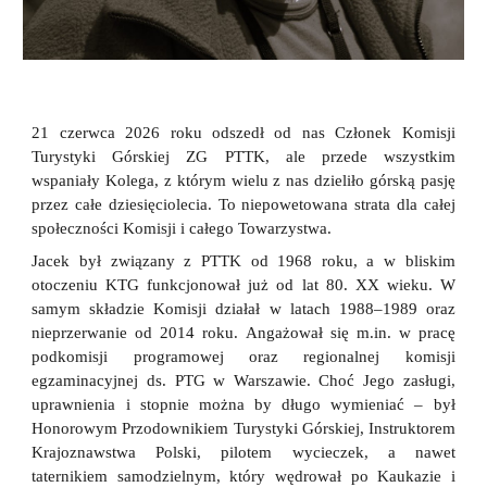
21 czerwca 2026 roku odszedł od nas Członek Komisji
Turystyki Górskiej ZG PTTK, ale przede wszystkim
wspaniały Kolega, z którym wielu z nas dzieliło górską pasję
przez całe dziesięciolecia. To niepowetowana strata dla całej
społeczności Komisji i całego Towarzystwa.
Jacek był związany z PTTK od 1968 roku, a w bliskim
otoczeniu KTG funkcjonował już od lat 80. XX wieku. W
samym składzie Komisji działał w latach 1988–1989 oraz
nieprzerwanie od 2014 roku. Angażował się m.in. w pracę
podkomisji programowej oraz regionalnej komisji
egzaminacyjnej ds. PTG w Warszawie. Choć Jego zasługi,
uprawnienia i stopnie można by długo wymieniać – był
Honorowym Przodownikiem Turystyki Górskiej, Instruktorem
Krajoznawstwa Polski, pilotem wycieczek, a nawet
taternikiem samodzielnym, który wędrował po Kaukazie i