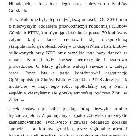
Himalajach – to jednak Jego serce należało do Klubów
Górskich.
To właśnie one były Jego największą miłością. Od 2010 roku
z niezwykłym oddaniem przewodniczył Podkomisji Klubów
Górskich PTTK, koordynując działalność ponad 70 klubów w
całym kraju. Jacek cechował się niespotykaną
skrupulatnością i dokładnością – to dzięki Niemu lista klubów
afiliowanych przy KTG oraz wszelkie inne bazy danych w
ramach Komisji były zawsze perfekcyjnie i wzorowo
prowadzone. O kluby górskie walczył zawsze i z całego
serca. Przez lata z pasją koordynował organizację
Ogólnopolskich Zlotów Klubów Górskich PTTK. Jeszcze tak
niedawno, w maju tego roku, spotkaliśmy się z Nim i
wspólnie cieszyliśmy się górską atmosferą podczas Zlotu w
Zawoi...
Jacek zostawia po sobie pustkę, którą niezwykle trudno
będzie zapełnić. Zapamiętamy Go jako człowieka niezwykle
zaangażowanego, życzliwego i zawsze oddanego górskiej
sprawie – od klubów górskich, przez regionalne ośrodki
historii turystyki górskiej, w których społecznie dyżurował, aż