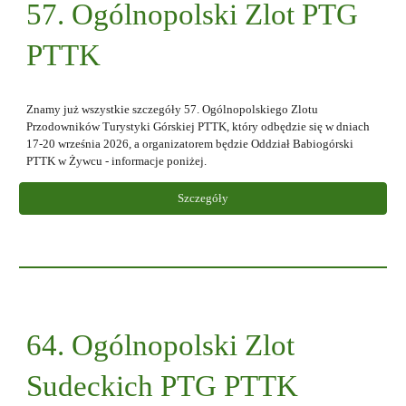
5
7
. Ogólnopolski Zlot PTG
PTTK
Znamy już wszystkie szczegóły 5
7
. Ogólnopolskiego Zlotu
Przodowników Turystyki Górskiej PTTK, który odbędzie się w dniach
17-20 września 2026, a organizatorem będzie Oddział Babiogórski
PTTK w Żywcu
- i
nformacje poniżej.
Szczegóły
64
. Ogólnopolski Zlot
Sudeckich PTG PTTK