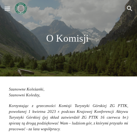
Skip to main content
Skip to navigation
O Komisji
Szanowne Koleżanki,
Szanowni Koledzy,
Korzystając z grzeczności Komisji Turystyki Górskiej ZG PTTK,
powołanej 1 kwietna 2023 r. podczas Krajowej Konferencji Aktywu
Turystyki Górskiej (jej skład zatwierdził ZG PTTK 16 czerwca br.)
spieszę tą drogą podziękować Wam – ludziom gór, z którymi przyszło mi
pracować - za lata współpracy.