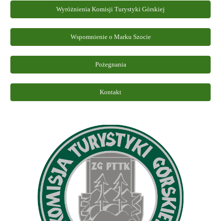
Wyróżnienia Komisji Turystyki Górskiej
Wspomnienie o Marku Szocie
Pożegnania
Kontakt