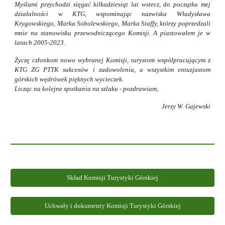
Myślami przychodzi sięgać kilkadziesiąt lat wstecz, do początku mej
działalności w KTG, wspominając nazwiska Władysława
Krygowskiego, Marka Sobolewskiego, Marka Staffy, którzy poprzedzali
mnie na stanowisku przewodniczącego Komisji. A piastowałem je w
latach 2005-2023.
Życzę członkom nowo wybranej Komisji, turystom współpracującym z
KTG ZG PTTK sukcesów i zadowolenia, a wszystkim entuzjastom
górskich wędrówek pięknych wycieczek.
Licząc na kolejne spotkania na szlaku - pozdrawiam,
Jerzy W. Gajewski
Skład Komisji Turystyki Górskiej
Uchwały i dokumenty Komisji Turystyki Górskiej