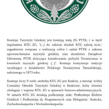
Komisja Turystyki Górskiej jest komisją stałą ZG PTTK, i w myśl
regulaminu KTG ZG, "(...) do zakresu działań KTG należą m.in.:
zagadnienia związane z realizacją celów i zadań PTTK z zakresu
upowszechniania turystyki górskiej oraz doradztwo Zarządowi
Głównemu PTTK dotyczące kształtowania polityki Towarzystwa w
kwestiach turystyki górskiej (...)". Komisja kontynuuje tradycje
wynikające z działalności Polskiego Towarzystwa Tatrzańskiego,
założonego w 1873 roku.
Komisja liczy 9 osób, siedzibą KTG ZG jest Kraków, a mówiąc ściślej
Centralny Ośrodek Turystyki Górskiej w Krakowie, który również
obsługuje i wspiera KTG ZG w sprawach biurowo-administracyjnych.
W ramach KTG ZG działają podkomisje stałe: Podkomisja Klubów
Górskich i Podkomisja ds. Programowych oraz Delegatury: Sudecka,
Zachodniokarpacka i Wschodniokarpacka.