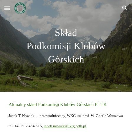
Skip to main content
Skip to navigation
Skład
Podkomisji Klubów
Górskich
Aktualny skład Podkomisji Klubów Górskich PTTK
Jacek T. Nowicki – przewodniczący, WKG im. prof. W. Goetla Warszawa
tel. +48 602 464 516,
jacek.nowicki@ktg.pttk.pl