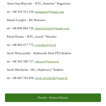
Anna Graj-Matysek – KTG „Szarotka” Wągrowiec
tel. +48 516 352 234,
annaagraj@gmail.com
Daniel Loegler – KG Rzeszów
tel. +48 608 094 720,
daniel.loegler@gmail.com
Paweł Peszko – KTG „Łazek” Wrocław
tel. +48 692 477 775,
p.peszko@o2.pl
Jacek Płonczyński – Krakowski Klub PTG Kraków
tel. +48 502 398 727,
jalovec@interia.pl
Jacek Wiechecki – KG „Wędrowcy” Kraków
tel. +48 605 782 039,
jacek.wiechecki@onet.pl
Powrót - Strona Główna