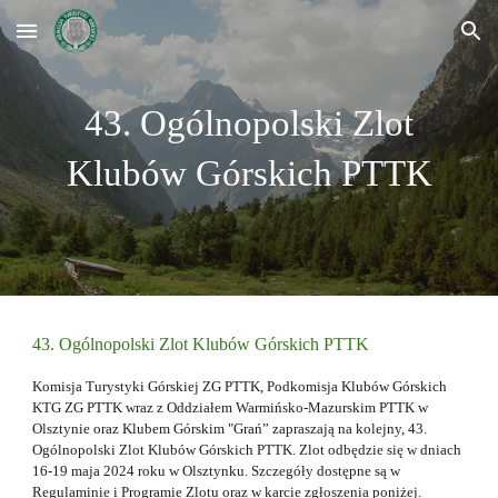
Skip to main content
Skip to navigation
43. Ogólnopolski Zlot
Klubów Górskich PTTK
4
3
. Ogólnopolski Zlot Klubów Górskich PTTK
Komisja Turystyki Górskiej ZG PTTK, Podkomisja Klubów Górskich
KTG ZG PTTK wraz z Oddziałem Wa
rmińsko-Mazurskim PTTK w
Olsztynie
oraz Klubem Górskim "
Grań
” zapraszają na kolejny, 4
3
.
Ogólnopolski Zlot Klubów Górskich PTTK. Zlot odbędzie się w dniach
16-19 maja 2024 roku w
Olsztynku
. Szczegóły dostępne są w
Regulaminie i Programie Zlotu
oraz
w karcie zgłoszenia poniżej.