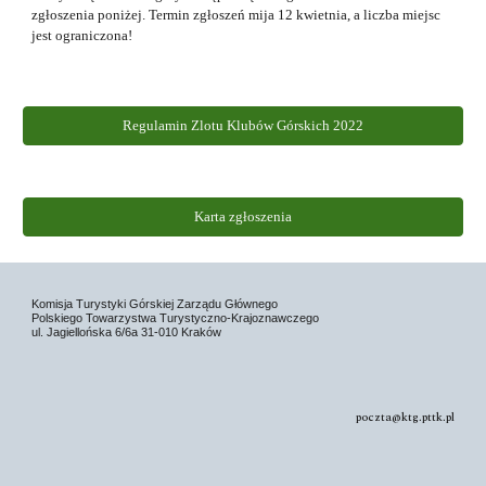
zgłoszenia poniżej. Termin zgłoszeń mija 12 kwietnia, a liczba miejsc
jest ograniczona!
Regulamin Zlotu Klubów Górskich 2022
Karta zgłoszenia
Komisja Turystyki Górskiej Zarządu Głównego
Polskiego Towarzystwa Turystyczno-Krajoznawczego
ul. Jagiellońska 6/6a 31-010 Kraków
poczta@ktg.pttk.pl