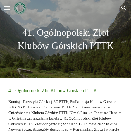
Skip to main content
Skip to navigation
41. Ogólnopolski Zlot
Klubów Górskich PTTK
41. Ogólnopolski Zlot Klubów Górskich PTTK
Komisja Turystyki Górskiej ZG PTTK, Podkomisja Klubów Górskich
KTG ZG PTTK wraz z
Oddziałem PTTK Ziemi Gnieźnieńskiej w
Gnieźnie oraz Klubem Górskim PTTK "Ornak" im. ks. Tadeusza Hanelta
w Gnieźnie zapraszają na kolejny, 41. Ogólnopolski Zlot Klubów
Górskich PTTK. Zlot odbędzie się w dniach 12-15 maja 2022 roku w
Nowym Sączu. Szczegóły dostępne są w Regulaminie Zlotu i w karcie