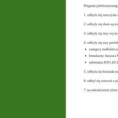
Program jubileuszowego
1. odbyło się uroczyste
2. odbyły się dwie wyci
3. odbyły się trzy wyc
4. odbyły się trzy prele
zastępcy nadleśnicz
himalaisty Janusza 
sekretarza KTG ZG 
5. odbyła się biesiada 
6. odbył się wieczór z 
7. na zakończenie zlot