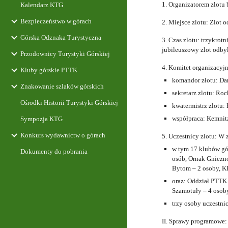
1. Organizatorem zlotu
Kalendarz KTG
Bezpieczeństwo w górach
2. Miejsce zlotu: Zlot 
Górska Odznaka Turystyczna
3. Czas zlotu: trzykro
jubileuszowy zlot odby
Przodownicy Turystyki Górskiej
4. Komitet organizacyjn
Kluby górskie PTTK
komandor złotu: Da
Znakowanie szlaków górskich
sekretarz zlotu: Ro
Ośrodki Historii Turystyki Górskiej
kwatermistrz zlotu:
współpraca: Kemnit
Sympozja KTG
Konkurs wydawnictw o górach
5. Uczestnicy zlotu: W 
w tym 17 klubów gór
Dokumenty do pobrania
osób, Ornak Gniezno
Bytom – 2 osoby, K
oraz: Oddział PTTK
Szamotuły – 4 osob
trzy osoby uczestni
II. Sprawy programowe: