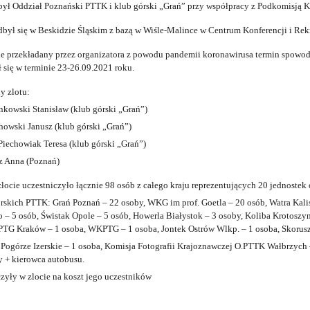
 był Oddział Poznański PTTK i klub górski „Grań” przy współpracy z Podkomisj
odbył się w Beskidzie Śląskim z bazą w Wiśle-Malince w Centrum Konferencji i Rekr
tnie przekładany przez organizatora z powodu pandemii koronawirusa termin spow
ł się w terminie 23-26.09.2021 roku.
y zlotu:
nkowski Stanisław (klub górski „Grań”)
chowski Janusz (klub górski „Grań”)
 Piechowiak Teresa (klub górski „Grań”)
z Anna (Poznań)
złocie uczestniczyło łącznie 98 osób z całego kraju reprezentujących 20 jednoste
skich PTTK: Grań Poznań – 22 osoby, WKG im prof. Goetla – 20 osób, Watra Kali
 – 5 osób, Świstak Opole – 5 osób, Howerla Białystok – 3 osoby, Koliba Krotoszy
PTG Kraków – 1 osoba, WKPTG – 1 osoba, Jontek Ostrów Wlkp. – 1 osoba, Skorusz
 Pogórze Izerskie – 1 osoba, Komisja Fotografii Krajoznawczej O.PTTK Wałbrzych
y + kierowca autobusu.
czyły w zlocie na koszt jego uczestników