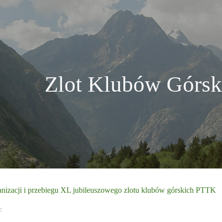
ip to main content
Skip to navigat
Zlot Klubów Górsk
anizacji i przebiegu XL jubileuszowego zlotu klubów górskich PTTK
: