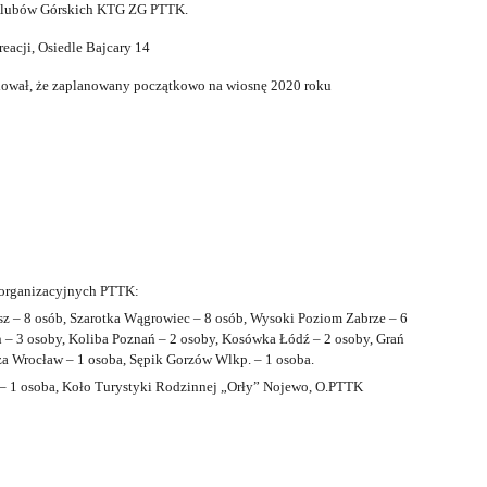
ą Klubów Górskich KTG ZG PTTK.
eacji, Osiedle Bajcary 14
odował, że zaplanowany początkowo na wiosnę 2020 roku
k organizacyjnych PTTK:
sz – 8 osób, Szarotka Wągrowiec – 8 osób, Wysoki Poziom Zabrze – 6
n – 3 osoby, Koliba Poznań – 2 osoby, Kosówka Łódź – 2 osoby, Grań
a Wrocław – 1 osoba, Sępik Gorzów Wlkp. – 1 osoba.
 – 1 osoba, Koło Turystyki Rodzinnej „Orły” Nojewo, O.PTTK