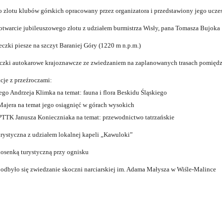
 zlotu klubów górskich opracowany przez organizatora i przedstawiony jego ucz
 otwarcie jubileuszowego złotu z udziałem burmistrza Wisły, pana Tomasza Bujoka
eczki piesze na szczyt Baraniej Góry (1220 m n.p.m.)
ieczki autokarowe krajoznawcze ze zwiedzaniem na zaplanowanych trasach pomiędz
kcje z przeźroczami:
ego Andrzeja Klimka na temat: fauna i flora Beskidu Śląskiego
Majera na temat jego osiągnięć w górach wysokich
PTTK Janusza Konieczniaka na temat: przewodnictwo tatrzańskie
turystyczna z udziałem lokalnej kapeli „Kawuloki”
piosenką turystyczną przy ognisku
u odbyło się zwiedzanie skoczni narciarskiej im. Adama Małysza w Wiśle-Malince