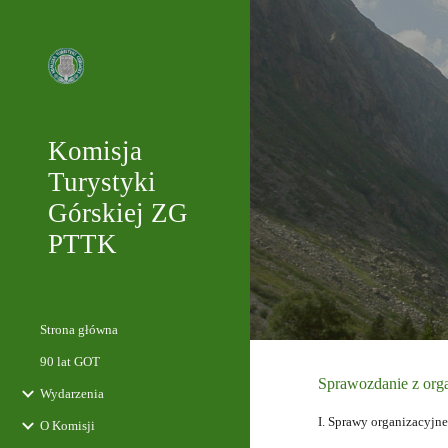
Sk
Komisja
Turystyki
Górskiej ZG
PTTK
Strona główna
90 lat GOT
Sprawozdanie z org
Wydarzenia
I. Sprawy organizacyjne
O Komisji