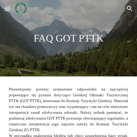
Skip to main content
Skip to navigation
FAQ GOT PTTK
Prezentujemy poniżej zestawienie odpowiedzi na najczęściej
pojawiające się pytania dotyczące Górskiej Odznaki Turystycznej
PTTK (GOT PTTK), kierowane do Komisji Turystyki Górskiej. Materiał
ten ma charakter pomocniczy oraz wyjaśniający i ma na celu ułatwienie
interpretacji zasad zdobywania odznaki. Należy jednak pamiętać, że
podstawą zdobywania GOT PTTK pozostaje obowiązujący regulamin, a
ostateczna interpretacja jego zapisów należy do Komisji Turystyki
Górskiej ZG PTTK.
W przypadku znalezienia błędów lub chęci uzupełnienia bazy pytań,