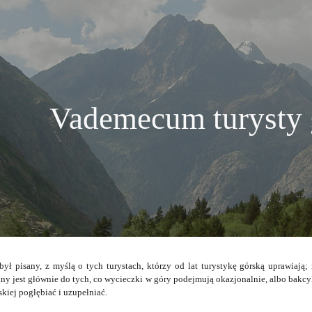
ip to main content
Skip to navigat
Vademecum turysty 
ył pisany, z myślą o tych turystach, którzy od lat turystykę górską uprawiają;
ny jest głównie do tych, co wycieczki w góry podejmują okazjonalnie, albo bakcy
skiej pogłębiać i uzupełniać.