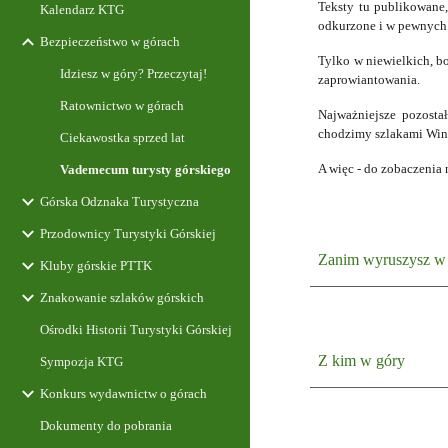
Teksty tu publikowane,
Kalendarz KTG
odkurzone i w pewnych 
Bezpieczeństwo w górach
Tylko w niewielkich, bo
Idziesz w góry? Przeczytaj!
zaprowiantowania.
Ratownictwo w górach
Najważniejsze pozosta
chodzimy szlakami Winc
Ciekawostka sprzed lat
A więc - do zobaczenia 
Vademecum turysty górskiego
Górska Odznaka Turystyczna
Przodownicy Turystyki Górskiej
Zanim wyruszysz w
Kluby górskie PTTK
Znakowanie szlaków górskich
Ośrodki Historii Turystyki Górskiej
Z kim w góry
Sympozja KTG
Konkurs wydawnictw o górach
Dokumenty do pobrania