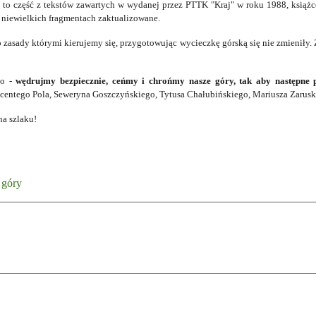
 to część z tekstów zawartych w wydanej przez PTTK "Kraj" w roku 1988, książce
niewielkich fragmentach zaktualizowane.
 zasady którymi kierujemy się, przygotowując wycieczkę górską się nie zmieniły. Z
ło -
wędrujmy bezpiecznie, ceńmy i chrońmy nasze góry, tak aby następne 
entego Pola, Seweryna Goszczyńskiego, Tytusa Chałubińskiego, Mariusza Zaruski
na szlaku!
 góry