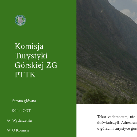
Sk
Komisja
Turystyki
Górskiej ZG
PTTK
Strona główna
90 lat GOT
Tekst vademecum, nie b
Wydarzenia
doświadczyli. Adresowa
o górach i turystyce gór
O Komisji